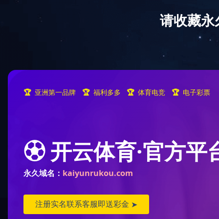
全国服务热线
13936528088
网站首页
公司简介
资质荣誉
产品展示
成功案例
售后服务
新闻动态
乐竞官网_乐竞(中国)一站式服务平台