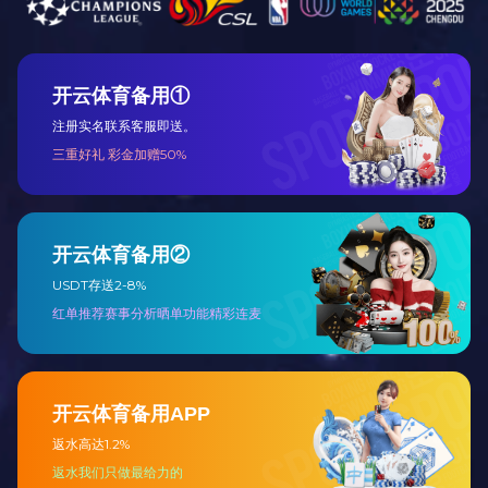
驾驶式洗地机公司
全国服务热线：
13936528088
成功案例
众多客户共同见证
国家电网
环卫
机场
部队
地下停车场
工厂