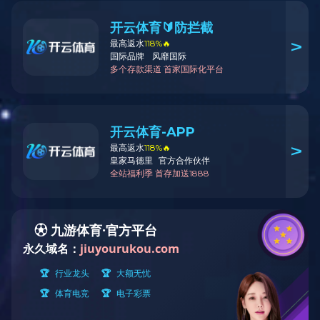
卡赫洗地机
百汰洗地机
格瑞勒洗地机
明诺乐竞官网_乐竞(中国)一站式服务平台
电动环卫车
清雪机
高压清洗机
德国卡赫冷水高压清洗机
德国卡赫热水高压清洗机
吸尘器
德国卡赫干湿两用吸尘器
德国卡赫工业用真空吸尘器
德国卡赫干湿两用吸尘器经典型
地毯清洗机
电动巡逻车
咨询服务热线：
13936528088
查看所有产品+