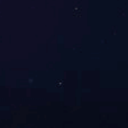
联系人：陈经理
销售热线：13936528088
联系电话：0451-88355588
联系地址：黑龙江省哈尔滨市南岗区康宁路69号
网站首页
公司简介
资质荣誉
产品展示
成功案例
售后服务
新
闻动态
乐竞官网_乐竞(中国)一站式服务平台
乐竞官网_乐竞(中国)一站式服务平台
联系人：陈经理
销售热线：13936528088
联系电话：0451-88355588
联系地址：黑龙江省哈尔滨市南岗区康宁路69号
扫扫微信二维码