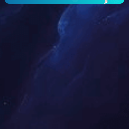
内一线品牌的黑龙江服务中心，负责全省的设备销售和维修服
务。公司下设有营销部、网络部、综合部、售后部、技术部
等，十几年来，通过全体员工的共同努力，已经成为一家专业
的清洁设备公司！
新闻资讯
关注榕和盛动态，掌控行业百科
公司动态
/
company
更多>>
擦地车维护保养需要注意什么
2025-09-08
擦地车维护保养需要注意什么
2025-09-08
乐竞官网_乐竞(中国)一站式服务平台清洁效率如何提升
2025-08-18
洗地机清洁过程中是否需要定期更换刷头
2025-05-13